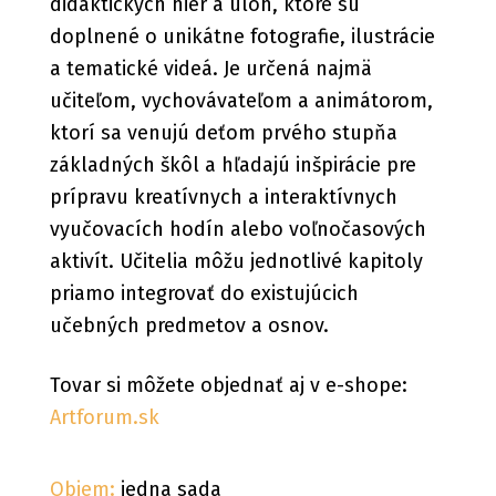
didaktických hier a úloh, ktoré sú
doplnené o unikátne fotografie, ilustrácie
a tematické videá. Je určená najmä
učiteľom, vychovávateľom a animátorom,
ktorí sa venujú deťom prvého stupňa
základných škôl a hľadajú inšpirácie pre
prípravu kreatívnych a interaktívnych
vyučovacích hodín alebo voľnočasových
aktivít. Učitelia môžu jednotlivé kapitoly
priamo integrovať do existujúcich
učebných predmetov a osnov.
Tovar si môžete objednať aj v e-shope:
Artforum.sk
Objem:
jedna sada