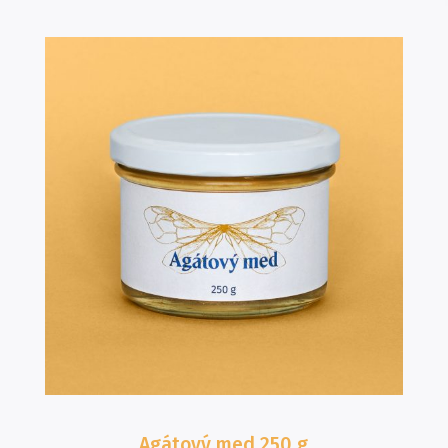
Agátový med
250 g