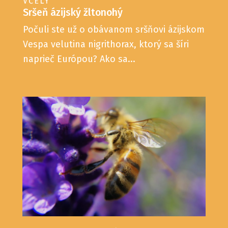
VČELY
Sršeň ázijský žltonohý
Počuli ste už o obávanom sršňovi ázijskom
Vespa velutina nigrithorax, ktorý sa šíri
naprieč Európou? Ako sa...