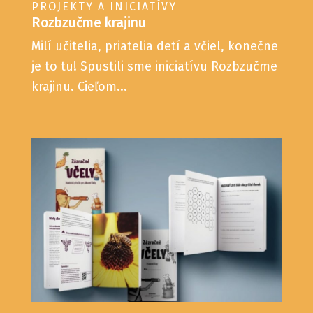
PROJEKTY A INICIATÍVY
Rozbzučme krajinu
Milí učitelia, priatelia detí a včiel, konečne
je to tu! Spustili sme iniciatívu Rozbzučme
krajinu. Cieľom...