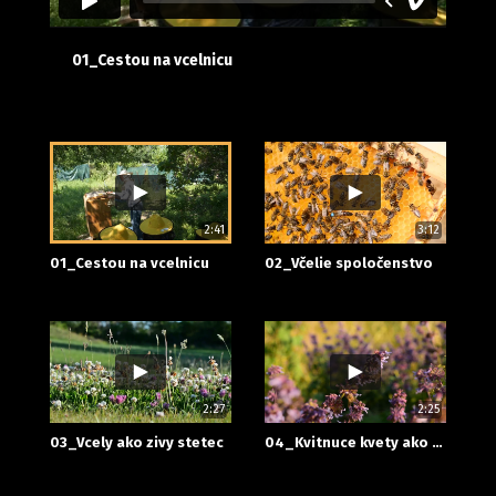
01_Cestou na vcelnicu
2:41
3:12
01_Cestou na vcelnicu
02_Včelie spoločenstvo
2:27
2:25
03_Vcely ako zivy stetec
04_Kvitnuce kvety ako vonave majaky