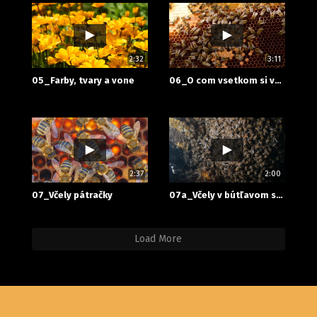
2:32
3:11
05_Farby, tvary a vone
06_O com vsetkom si vcely bzucia
2:37
2:00
07_Včely pátračky
07a_Včely v bútľavom strome
Load More