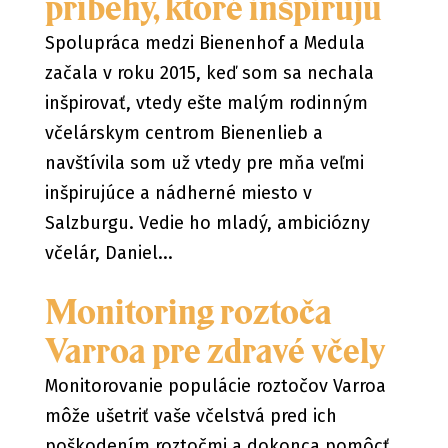
príbehy, ktoré inšpirujú
Spolupráca medzi Bienenhof a Medula
začala v roku 2015, keď som sa nechala
inšpirovať, vtedy ešte malým rodinným
včelárskym centrom Bienenlieb a
navštívila som už vtedy pre mňa veľmi
inšpirujúce a nádherné miesto v
Salzburgu. Vedie ho mladý, ambiciózny
včelár, Daniel...
Monitoring roztoča
Varroa pre zdravé včely
Monitorovanie populácie roztočov Varroa
môže ušetriť vaše včelstvá pred ich
poškodením roztočmi a dokonca pomôcť