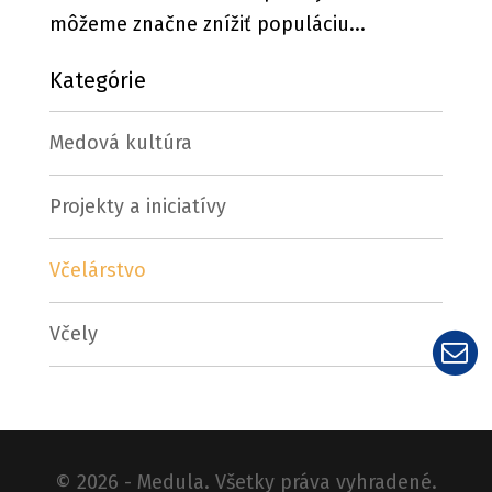
môžeme značne znížiť populáciu...
Kategórie
Medová kultúra
Projekty a iniciatívy
Včelárstvo
Včely
©
2026
- Medula. Všetky práva vyhradené.