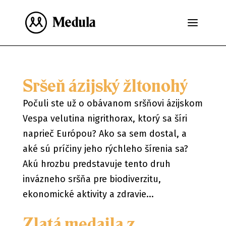
Sršeň ázijský žltonohý
Počuli ste už o obávanom sršňovi ázijskom
Vespa velutina nigrithorax, ktorý sa šíri
naprieč Európou? Ako sa sem dostal, a
aké sú príčiny jeho rýchleho šírenia sa?
Akú hrozbu predstavuje tento druh
invázneho sršňa pre biodiverzitu,
ekonomické aktivity a zdravie...
Zlatá medaila z