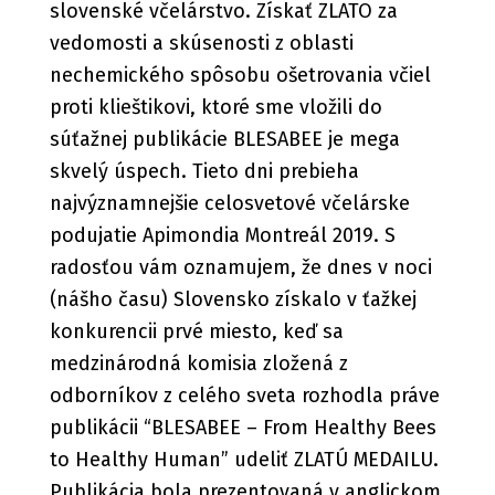
slovenské včelárstvo. Získať ZLATO za
vedomosti a skúsenosti z oblasti
nechemického spôsobu ošetrovania včiel
proti klieštikovi, ktoré sme vložili do
súťažnej publikácie BLESABEE je mega
skvelý úspech. Tieto dni prebieha
najvýznamnejšie celosvetové včelárske
podujatie Apimondia Montreál 2019. S
radosťou vám oznamujem, že dnes v noci
(nášho času) Slovensko získalo v ťažkej
konkurencii prvé miesto, keď sa
medzinárodná komisia zložená z
odborníkov z celého sveta rozhodla práve
publikácii “BLESABEE – From Healthy Bees
to Healthy Human” udeliť ZLATÚ MEDAILU.
Publikácia bola prezentovaná v anglickom