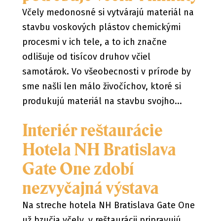
Včely medonosné si vytvárajú materiál na
stavbu voskových plástov chemickými
procesmi v ich tele, a to ich značne
odlišuje od tisícov druhov včiel
samotárok. Vo všeobecnosti v prírode by
sme našli len málo živočíchov, ktoré si
produkujú materiál na stavbu svojho...
Interiér reštaurácie
Hotela NH Bratislava
Gate One zdobí
nezvyčajná výstava
Na streche hotela NH Bratislava Gate One
už bzučia včely, v reštaurácii pripravujú