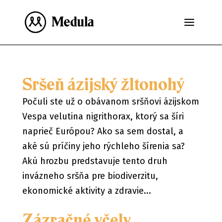
Sršeň ázijský žltonohý
Počuli ste už o obávanom sršňovi ázijskom
Vespa velutina nigrithorax, ktorý sa šíri
naprieč Európou? Ako sa sem dostal, a
aké sú príčiny jeho rýchleho šírenia sa?
Akú hrozbu predstavuje tento druh
invázneho sršňa pre biodiverzitu,
ekonomické aktivity a zdravie...
Zázračné včely