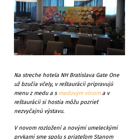
Na streche hotela NH Bratislava Gate One
už bzučia včely, v reštaurácii pripravujú
menu z medu a s
medovým vínom
a v
reštaurácii si hostia môžu pozrieť
nezvyčajnú výstavu.
V novom rozložení a novými umeleckými
prvkami sme spolu s priateľom Stanom