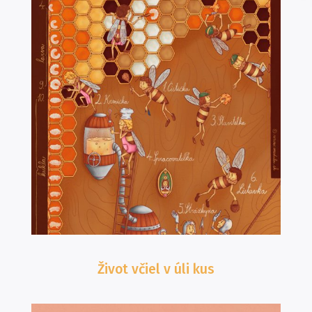
Život včiel v úli
kus