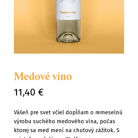
Medové víno
11,40 €
Vášeň pre svet včiel dopĺňam o remeselnú
výrobu suchého medového vína, počas
ktorej sa med mení na chuťový zážitok. S