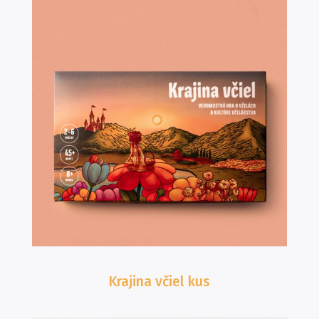
Krajina včiel
kus