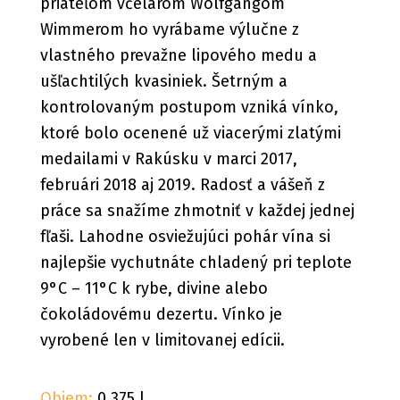
priateľom včelárom Wolfgangom
Wimmerom ho vyrábame výlučne z
vlastného prevažne lipového medu a
ušľachtilých kvasiniek. Šetrným a
kontrolovaným postupom vzniká vínko,
ktoré bolo ocenené už viacerými zlatými
medailami v Rakúsku v marci 2017,
februári 2018 aj 2019. Radosť a vášeň z
práce sa snažíme zhmotniť v každej jednej
fľaši. Lahodne osviežujúci pohár vína si
najlepšie vychutnáte chladený pri teplote
9°C – 11°C k rybe, divine alebo
čokoládovému dezertu. Vínko je
vyrobené len v limitovanej edícii.
Objem:
0,375 l