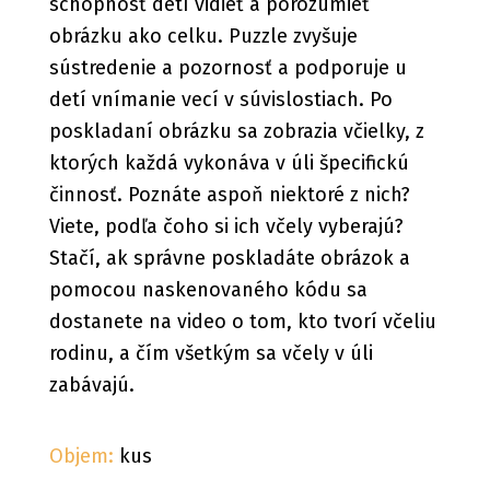
schopnosť detí vidieť a porozumieť
obrázku ako celku. Puzzle zvyšuje
sústredenie a pozornosť a podporuje u
detí vnímanie vecí v súvislostiach. Po
poskladaní obrázku sa zobrazia včielky, z
ktorých každá vykonáva v úli špecifickú
činnosť. Poznáte aspoň niektoré z nich?
Viete, podľa čoho si ich včely vyberajú?
Stačí, ak správne poskladáte obrázok a
pomocou naskenovaného kódu sa
dostanete na video o tom, kto tvorí včeliu
rodinu, a čím všetkým sa včely v úli
zabávajú.
Objem:
kus