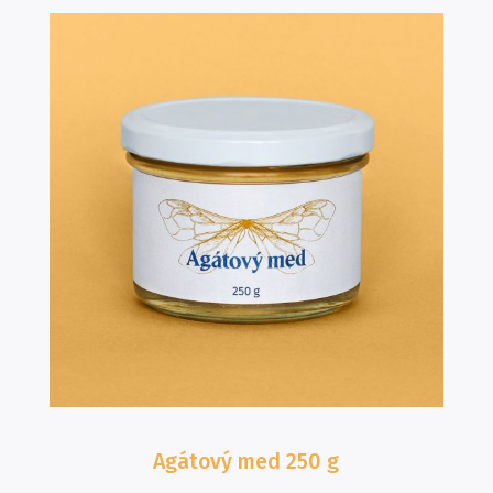
Agátový med
250 g