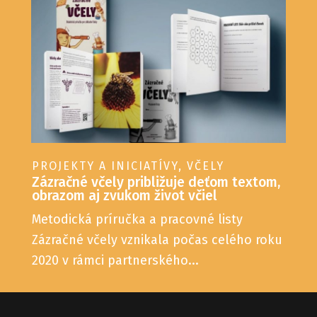
PROJEKTY A INICIATÍVY
,
VČELY
Zázračné včely približuje deťom textom,
obrazom aj zvukom život včiel
Metodická príručka a pracovné listy
Zázračné včely vznikala počas celého roku
2020 v rámci partnerského...