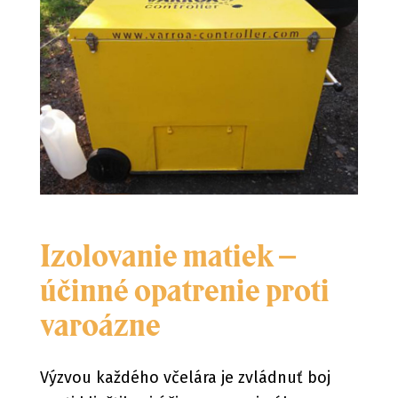
Izolovanie matiek –
účinné opatrenie proti
varoázne
Výzvou každého včelára je zvládnuť boj