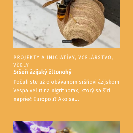
PROJEKTY A INICIATÍVY
,
VČELÁRSTVO
,
VČELY
Sršeň ázijský žltonohý
Počuli ste už o obávanom sršňovi ázijskom
Vespa velutina nigrithorax, ktorý sa šíri
naprieč Európou? Ako sa...