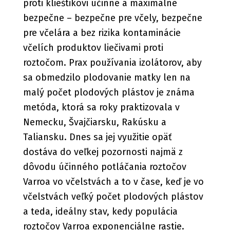
proti klieštikovi účinne a maximálne
bezpečne – bezpečne pre včely, bezpečne
pre včelára a bez rizika kontaminácie
včelích produktov liečivami proti
roztočom. Prax používania izolátorov, aby
sa obmedzilo plodovanie matky len na
malý počet plodových plástov je známa
metóda, ktorá sa roky praktizovala v
Nemecku, Švajčiarsku, Rakúsku a
Taliansku. Dnes sa jej využitie opäť
dostáva do veľkej pozornosti najmä z
dôvodu účinného potláčania roztočov
Varroa vo včelstvách a to v čase, keď je vo
včelstvách veľký počet plodových plástov
a teda, ideálny stav, kedy populácia
roztočov Varroa exponenciálne rastie.