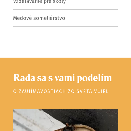
Vzdelávanie pre školy
Medové someliérstvo
Rada sa s vami podelím
O ZAUJÍMAVOSTIACH ZO SVETA VČIEL