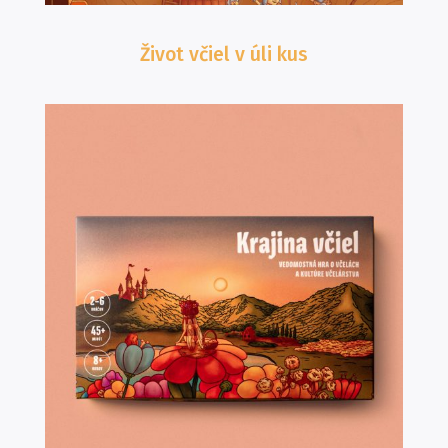
Život včiel v úli
kus