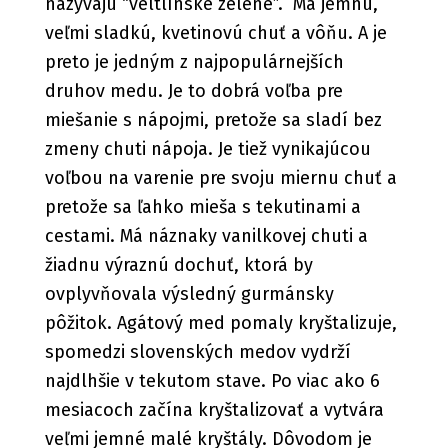
nazývajú “veltlínske zelené”. Má jemnú,
veľmi sladkú, kvetinovú chuť a vôňu. A je
preto je jedným z najpopulárnejších
druhov medu. Je to dobrá voľba pre
miešanie s nápojmi, pretože sa sladí bez
zmeny chuti nápoja. Je tiež vynikajúcou
voľbou na varenie pre svoju miernu chuť a
pretože sa ľahko mieša s tekutinami a
cestami. Má náznaky vanilkovej chuti a
žiadnu výraznú dochuť, ktorá by
ovplyvňovala výsledný gurmánsky
pôžitok. Agátový med pomaly kryštalizuje,
spomedzi slovenských medov vydrží
najdlhšie v tekutom stave. Po viac ako 6
mesiacoch začína kryštalizovať a vytvára
veľmi jemné malé kryštály. Dôvodom je