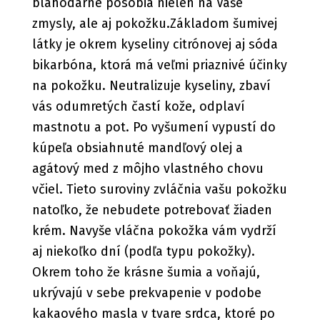
blahodárne pôsobia nielen na Vaše
zmysly, ale aj pokožku.Základom šumivej
látky je okrem kyseliny citrónovej aj sóda
bikarbóna, ktorá má veľmi priaznivé účinky
na pokožku. Neutralizuje kyseliny, zbaví
vás odumretých častí kože, odplaví
mastnotu a pot. Po vyšumení vypustí do
kúpeľa obsiahnuté mandľový olej a
agátový med z môjho vlastného chovu
včiel. Tieto suroviny zvláčnia vašu pokožku
natoľko, že nebudete potrebovať žiaden
krém. Navyše vláčna pokožka vám vydrží
aj niekoľko dní (podľa typu pokožky).
Okrem toho že krásne šumia a voňajú,
ukrývajú v sebe prekvapenie v podobe
kakaového masla v tvare srdca, ktoré po