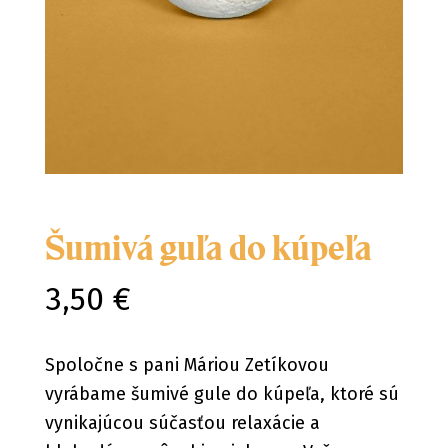
Šumivá guľa do kúpeľa
3,50 €
Spoločne s pani Máriou Zetíkovou
vyrábame šumivé gule do kúpeľa, ktoré sú
vynikajúcou súčasťou relaxácie a