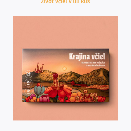
Život včiel v úli
kus