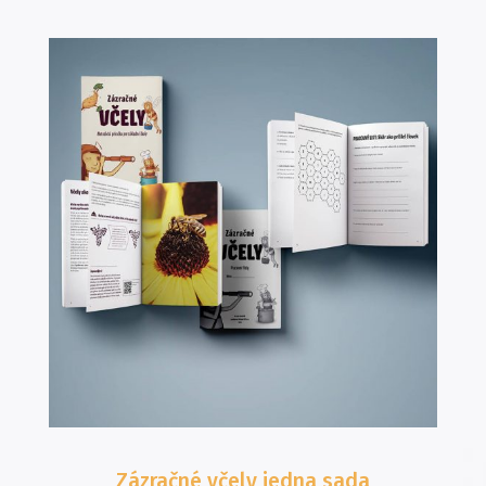
Zázračné včely
jedna sada