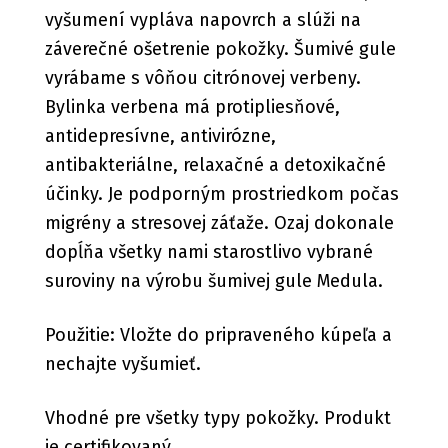
vyšumení vypláva napovrch a slúži na
záverečné ošetrenie pokožky. Šumivé gule
vyrábame s vôňou citrónovej verbeny.
Bylinka verbena má protipliesňové,
antidepresívne, antivirózne,
antibakteriálne, relaxačné a detoxikačné
účinky. Je podporným prostriedkom počas
migrény a stresovej záťaže. Ozaj dokonale
dopĺňa všetky nami starostlivo vybrané
suroviny na výrobu šumivej gule Medula.
Použitie: Vložte do pripraveného kúpeľa a
nechajte vyšumieť.
Vhodné pre všetky typy pokožky. Produkt
je certifikovaný.