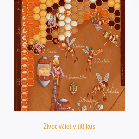
Život včiel v úli
kus