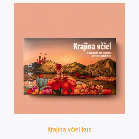
Krajina včiel
kus