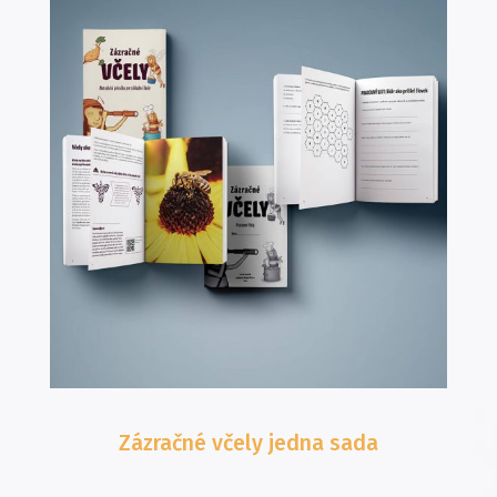
Zázračné včely
jedna sada