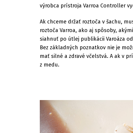
výrobca prístroja Varroa Controller v
Ak chceme držať roztoča v šachu, mu
roztoča Varroa, ako aj spôsoby, akým
siahnuť po útlej publikácii Varoáza od
Bez základných poznatkov nie je možn
mať silné a zdravé včelstvá. A ak v p
z medu.