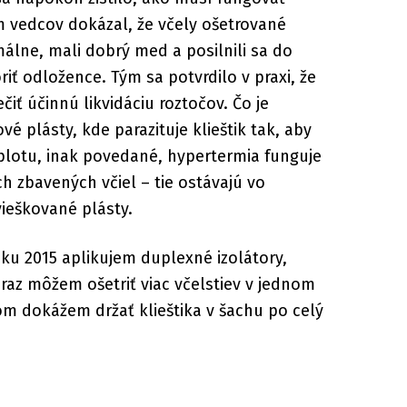
m vedcov dokázal, že včely ošetrované
málne, mali dobrý med a posilnili sa do
oriť odložence. Tým sa potvrdilo v praxi, že
ť účinnú likvidáciu roztočov. Čo je
é plásty, kde parazituje klieštik tak, aby
plotu, inak povedané, hypertermia funguje
 zbavených včiel – tie ostávajú vo
vieškované plásty.
oku 2015 aplikujem duplexné izolátory,
naraz môžem ošetriť viac včelstiev v jednom
 dokážem držať klieštika v šachu po celý