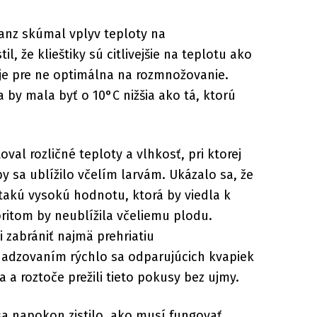
anz skúmal vplyv teploty na
l, že klieštiky sú citlivejšie na teplotu ako
e je pre ne optimálna na rozmnožovanie.
 by mala byť o 10°C nižšia ako tá, ktorú
val rozličné teploty a vlhkosť, pri ktorej
y sa ublížilo včelím larvám. Ukázalo sa, že
 takú vysokú hodnotu, ktorá by viedla k
itom by neublížila včeliemu plodu.
i zabrániť najmä prehriatiu
hadzovaním rýchlo sa odparujúcich kvapiek
va a roztoče prežili tieto pokusy bez ujmy.
a napokon zistilo, ako musí fungovať