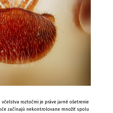
včelstva roztočmi je práve jarné ošetrenie
oče začínajú nekontrolovane množiť spolu