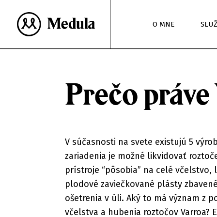
O MNE
SLU
Prečo práve 
V súčasnosti na svete existujú 5 výro
zariadenia je možné likvidovať roztoč
prístroje “pôsobia” na celé včelstvo, l
plodové zaviečkované plásty zbavené 
ošetrenia v úli. Aký to má význam z p
včelstva a hubenia roztočov Varroa? 