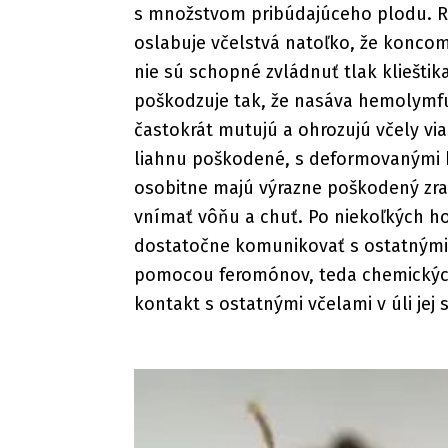
s množstvom pribúdajúceho plodu. Ra
oslabuje včelstvá natoľko, že konco
nie sú schopné zvládnuť tlak klieštika
poškodzuje tak, že nasáva hemolymfu v
častokrát mutujú a ohrozujú včely via
liahnu poškodené, s deformovanými 
osobitne majú výrazne poškodený zra
vnímať vôňu a chuť. Po niekoľkých 
dostatočne komunikovať s ostatnými v
pomocou feromónov, teda chemických 
kontakt s ostatnými včelami v úli jej 