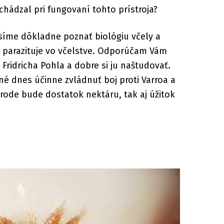
ychádzal pri fungovaní tohto prístroja?
síme dôkladne poznať biológiu včely a
i parazituje vo včelstve. Odporúčam Vám
 Fridricha Pohla a dobre si ju naštudovať.
é dnes účinne zvládnuť boj proti Varroa a
rírode bude dostatok nektáru, tak aj úžitok