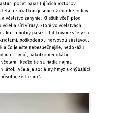
stúci počet parazitujúcich roztočov
m leta a začiatkom jesene už mnohé rodiny
 a včelstvo zahynie. Klieštik včelí plod
čiel a šíri vírusy, ktoré vo včelstvách
c ako samotný parazit. Infikované včely sa
krídlami, poškodenou nervovou sústavou,
k a čo je ešte nebezpečnejšie, nedokážu
hodinách hynú, nakoľko nedokážu
čelami, keďže tie sa riadia najmä
látok. Včela je sociálny hmyz a chýbajúci
spôsobuje istú smrť.