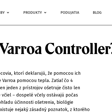
ŽBY
PRODUKTY
PODUJATIA
BLOG
Varroa Controller
bcovia, ktorí deklarujú, že pomocou ich
e Varroa pomocou tepla. Zatiaľ čo 4
en jeden z prístrojov ošetruje čisto len
včiel – dospelé včely ostávajú počas
ohľadu účinnosti ošetrenia, biológie
Existuje nejaký zásadný poznatok, z ktorého