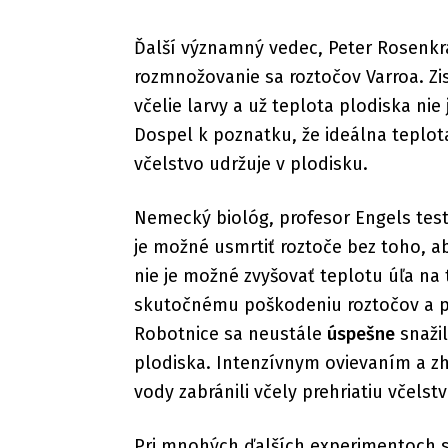
Ďalší významný vedec, Peter Rosenkr
rozmnožovanie sa roztočov Varroa. Zisti
včelie larvy a už teplota plodiska ni
Dospel k poznatku, že ideálna teplota
včelstvo udržuje v plodisku.
Nemecký biológ, profesor Engels testo
je možné usmrtiť roztoče bez toho, ab
nie je možné zvyšovať teplotu úľa na
skutočnému poškodeniu roztočov a pr
Robotnice sa neustále
úspešne
snažil
plodiska. Intenzívnym ovievaním a z
vody zabránili včely prehriatiu včelst
Pri mnohých ďalších experimentoch s