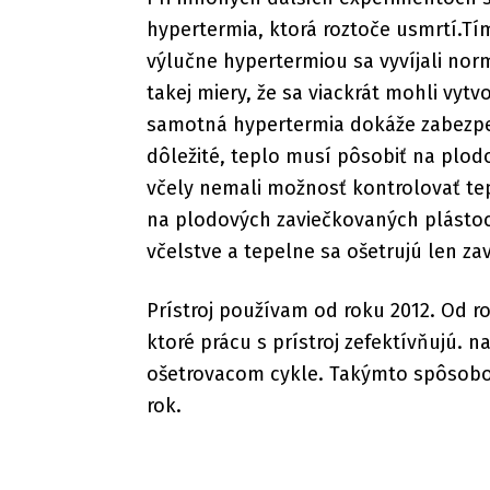
hypertermia, ktorá roztoče usmrtí.Tí
výlučne hypertermiou sa vyvíjali nor
takej miery, že sa viackrát mohli vytv
samotná hypertermia dokáže zabezpeči
dôležité, teplo musí pôsobiť na plodov
včely nemali možnosť kontrolovať te
na plodových zaviečkovaných plástoch
včelstve a tepelne sa ošetrujú len za
Prístroj používam od roku 2012. Od r
ktoré prácu s prístroj zefektívňujú. 
ošetrovacom cykle. Takýmto spôsobom
rok.